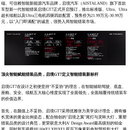
端、可信赖智能新能源汽车品牌，启境汽车（AISTALAND）旗下首款
车型新一代智能猎装启境GT7正式开启预订，推出标准版、Ultra、Ultra
超长续航以及Ultra三电机四驱四款配置，预售价为21.99万元-30.99万
元，以“入门即满配”的诚意，强势入局智能猎装市场。
顶尖智能赋能猎装品类，启境GT7定义智能猎装新标杆
启境GT7在设计之初便坚持“不妥协”的理念，在智能辅助驾驶、底盘、
座舱、安全、续航五大核心维度实现了全面领先，全面颠覆传统猎装车
的价值边界。
首先，在颜值上不妥协。启境GT7采用优雅张力美学设计理念，拥有修
长宽体的黄金比例姿态，配合独创的“启境之翼”尾灯与灵眸大灯，重塑
猎装品类的设计典范，更荣获意大利A' Design Award最高级别的铂金
奖。同时新车搭载HUAWEI XPIXEL双百万像素彩色智慧投影大灯，将