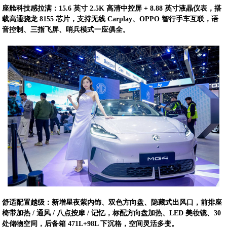
座舱科技感拉满：15.6 英寸 2.5K 高清中控屏 + 8.88 英寸液晶仪表，搭
载高通骁龙 8155 芯片，支持无线 Carplay、OPPO 智行手车互联，语
音控制、三指飞屏、哨兵模式一应俱全。
舒适配置越级：新增星夜紫内饰、双色方向盘、隐藏式出风口，前排座
椅带加热 / 通风 / 八点按摩 / 记忆，标配方向盘加热、LED 美妆镜、30
处储物空间，后备箱 471L+98L 下沉格，空间灵活多变。