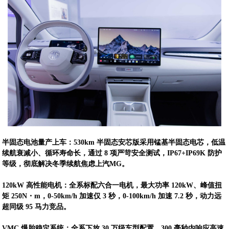
半固态电池量产上车：530km 半固态安芯版采用锰基半固态电芯，低温
续航衰减小、循环寿命长，通过 8 项严苛安全测试，IP67+IP69K 防护
等级，彻底解决冬季续航焦虑上汽MG。
120kW 高性能电机：全系标配六合一电机，最大功率 120kW、峰值扭
矩 250N・m，0-50km/h 加速仅 3 秒，0-100km/h 加速 7.2 秒，动力远
超同级 95 马力竞品。
VMC 爆胎稳定系统：全系下放 30 万级车型配置，300 毫秒内响应高速