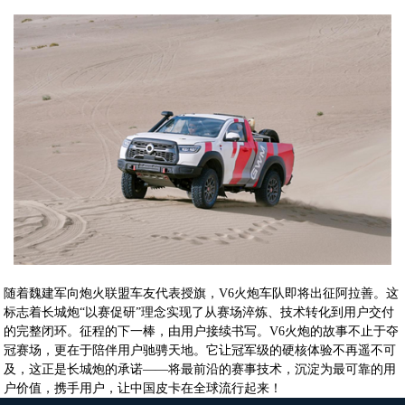
随着魏建军向炮火联盟车友代表授旗，V6火炮车队即将出征阿拉善。这
标志着长城炮“以赛促研”理念实现了从赛场淬炼、技术转化到用户交付
的完整闭环。征程的下一棒，由用户接续书写。V6火炮的故事不止于夺
冠赛场，更在于陪伴用户驰骋天地。它让冠军级的硬核体验不再遥不可
及，这正是长城炮的承诺——将最前沿的赛事技术，沉淀为最可靠的用
户价值，携手用户，让中国皮卡在全球流行起来！