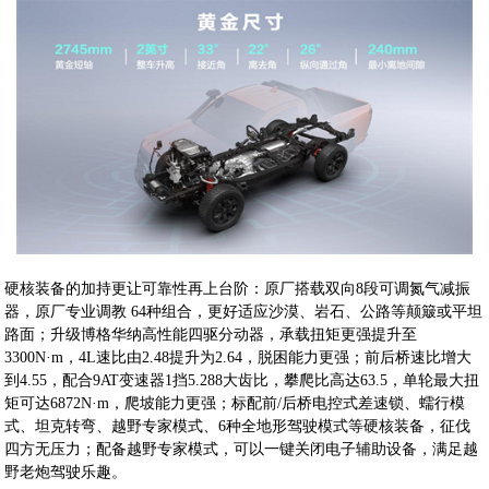
硬核装备的加持更让可靠性再上台阶：原厂搭载双向8段可调氮气减振
器，原厂专业调教 64种组合，更好适应沙漠、岩石、公路等颠簸或平坦
路面；升级博格华纳高性能四驱分动器，承载扭矩更强提升至
3300N·m，4L速比由2.48提升为2.64，脱困能力更强；前后桥速比增大
到4.55，配合9AT变速器1挡5.288大齿比，攀爬比高达63.5，单轮最大扭
矩可达6872N·m，爬坡能力更强；标配前/后桥电控式差速锁、蠕行模
式、坦克转弯、越野专家模式、6种全地形驾驶模式等硬核装备，征伐
四方无压力；配备越野专家模式，可以一键关闭电子辅助设备，满足越
野老炮驾驶乐趣。