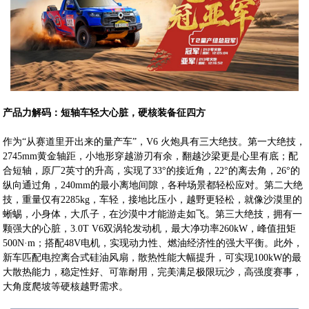
产品力解码：短轴车轻大心脏，硬核装备征四方
作为“从赛道里开出来的量产车”，V6 火炮具有三大绝技。第一大绝技，
2745mm黄金轴距，小地形穿越游刃有余，翻越沙梁更是心里有底；配
合短轴，原厂2英寸的升高，实现了33°的接近角，22°的离去角，26°的
纵向通过角，240mm的最小离地间隙，各种场景都轻松应对。第二大绝
技，重量仅有2285kg，车轻，接地比压小，越野更轻松，就像沙漠里的
蜥蜴，小身体，大爪子，在沙漠中才能游走如飞。第三大绝技，拥有一
颗强大的心脏，3.0T V6双涡轮发动机，最大净功率260kW，峰值扭矩
500N·m；搭配48V电机，实现动力性、燃油经济性的强大平衡。此外，
新车匹配电控离合式硅油风扇，散热性能大幅提升，可实现100kW的最
大散热能力，稳定性好、可靠耐用，完美满足极限玩沙，高强度赛事，
大角度爬坡等硬核越野需求。