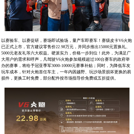
以赛验车、以赛促研，赛场即试验场，量产车即赛车！赛级皮卡V6火炮
已正式上市，官方建议零售价22.98万元，并同步推出15000元置换礼、
5000元老友礼等六大权益。硬派实力，价格一步到位！此外，为满足广
大用户的需求和呼声，凡驾驶V6火炮参加规模超过100台赛车的政府举
办的赛事，将给予冠亚季军3000-10000元赛事补贴；同时，为降低车友
玩车成本，针对火炮首任车主，一年内因越野、玩沙场景损坏更换的易
损件，更换工时免费，部分配件按市场指导价免费或五折提供。