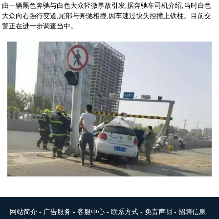
由一辆黑色奔驰与白色大众轻微事故引发,据奔驰车司机介绍,当时白色
大众向右强行变道,尾部与奔驰相撞,因车速过快失控撞上铁柱。目前交
警正在进一步调查当中。
网站简介
-
广告服务
-
客服中心
-
联系方式
-
免责声明
-
招聘信息