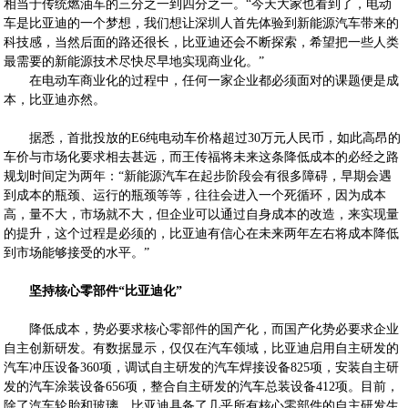
相当于传统燃油车的三分之一到四分之一。“今天大家也看到了，电动
车是比亚迪的一个梦想，我们想让深圳人首先体验到新能源汽车带来的
科技感，当然后面的路还很长，比亚迪还会不断探索，希望把一些人类
最需要的新能源技术尽快尽早地实现商业化。”
在电动车商业化的过程中，任何一家企业都必须面对的课题便是成
本，比亚迪亦然。
据悉，首批投放的E6纯电动车价格超过30万元人民币，如此高昂的
车价与市场化要求相去甚远，而王传福将未来这条降低成本的必经之路
规划时间定为两年：“新能源汽车在起步阶段会有很多障碍，早期会遇
到成本的瓶颈、运行的瓶颈等等，往往会进入一个死循环，因为成本
高，量不大，市场就不大，但企业可以通过自身成本的改造，来实现量
的提升，这个过程是必须的，比亚迪有信心在未来两年左右将成本降低
到市场能够接受的水平。”
坚持核心零部件“比亚迪化”
降低成本，势必要求核心零部件的国产化，而国产化势必要求企业
自主创新研发。有数据显示，仅仅在汽车领域，比亚迪启用自主研发的
汽车冲压设备360项，调试自主研发的汽车焊接设备825项，安装自主研
发的汽车涂装设备656项，整合自主研发的汽车总装设备412项。目前，
除了汽车轮胎和玻璃，比亚迪具备了几乎所有核心零部件的自主研发生