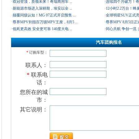
·
双冠登顶，质领未来！奇瑞商用车 ...
·
连续四个月破万！奇瑞
·
新能源市场进入深耕期，埃安以全 ...
·
12小时2.2万台！蜂巢
·
颠覆同级认知！MG 07正式开启预售 ...
·
全球明星SUV正式亮相
·
尊界MPV剑指百万级MPV王座，8月5 ...
·
尊界MPV 8月5日正
·
低耗更高效 安全更可靠 140度大电 ...
·
同心共航 争创一流｜欧
汽车团购报名
*
订购车型：
联系人
：
*
联系电
话
：
您所在的城
市：
其它说明：