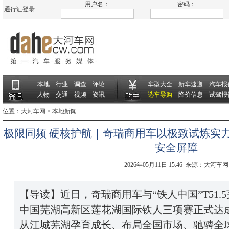
用户名：
密码：
通行证登录
本地
行业
调查
评论
车型大全
新车速递
汽车报
人物
交通
视频
资讯
选车导购
降价信息
试驾报
位置：
大河车网
>
本地新闻
极限同频 硬核护航｜奇瑞商用车以极致试炼实
安全屏障
2026年05月11日 15:46 来源：大河车网
【导读】近日，奇瑞商用车与“铁人中国”T51.
中国芜湖高新区莲花湖国际铁人三项赛正式达
从江城芜湖孕育成长、布局全国市场、驰骋全