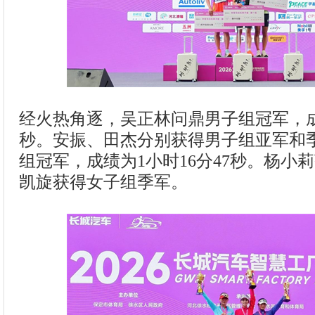
经火热角逐，吴正林问鼎男子组冠军，成
秒。安振、田杰分别获得男子组亚军和
组冠军，成绩为1小时16分47秒。杨小
凯旋获得女子组季军。