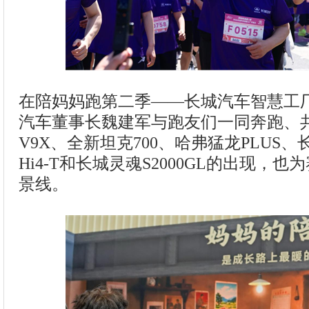
在陪妈妈跑第二季——‌长城汽车智慧工
汽车董事长魏建军与跑友们一同奔跑、
V9X、全新坦克700、哈弗猛龙PLUS
Hi4-T和长城灵魂S2000GL的出现，
景线。