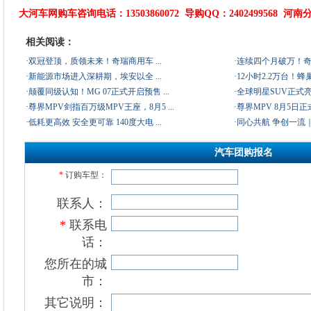
大河车网购车咨询电话：13503860072 导购QQ：2402499568 河南分
相关阅读：
·
双冠登顶，质领未来！奇瑞商用车 ...
·
连续四个月破万！奇瑞
·
新能源市场进入深耕期，埃安以全 ...
·
12小时2.2万台！蜂巢
·
颠覆同级认知！MG 07正式开启预售 ...
·
全球明星SUV正式亮相
·
尊界MPV剑指百万级MPV王座，8月5 ...
·
尊界MPV 8月5日正
·
低耗更高效 安全更可靠 140度大电 ...
·
同心共航 争创一流｜欧
汽车团购报名
*
订购车型：
联系人
：
*
联系电
话
：
您所在的城
市：
其它说明：