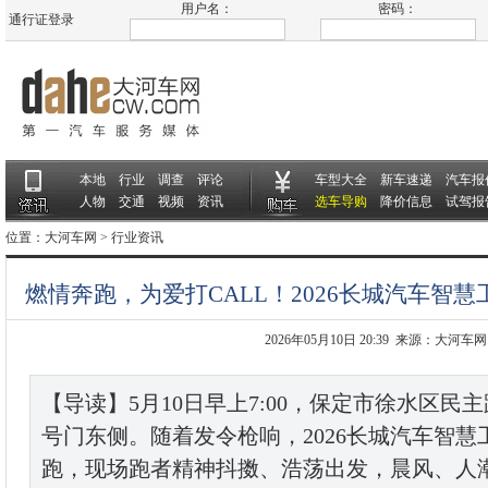
用户名：
密码：
通行证登录
本地
行业
调查
评论
车型大全
新车速递
汽车报
人物
交通
视频
资讯
选车导购
降价信息
试驾报
位置：
大河车网
>
行业资讯
燃情奔跑，为爱打CALL！2026长城汽车智
2026年05月10日 20:39 来源：大河车网
【导读】5月10日早上7:00，保定市徐水区民
号门东侧。随着发令枪响，2026长城汽车智
跑，现场跑者精神抖擞、浩荡出发，晨风、人