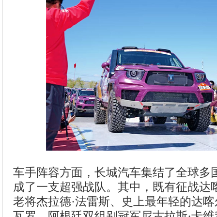
车手阵容方面，长城汽车集结了全球多
成了一支超强战队。其中，既有征战达
老将杰拉德·法雷斯、史上最年轻的达喀尔
瓦罗、阿根廷双组别冠军尼古拉斯·卡维