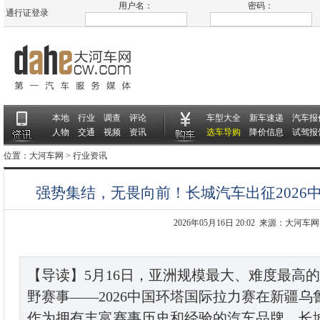
用户名：
密码：
通行证登录
本地
行业
调查
评论
车型大全
新车速递
汽车报
人物
交通
视频
资讯
选车导购
降价信息
试驾报
位置：
大河车网
>
行业资讯
强势集结，无畏向前！长城汽车出征2026
2026年05月16日 20:02 来源：大河车网
【导读】5月16日，亚洲规模最大、难度最高
野赛事——2026中国环塔国际拉力赛在新疆
作为拥有丰富赛事历史和经验的汽车品牌，长